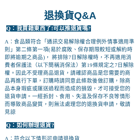
退換貨Q&A
Q：我買錯東西了!可以推退貨嗎?
A：
食品類符合「通訊交易解除權合理例外情事適用準
則」第二條第一項
(
易於腐敗、保存期限較短或解約時
即將逾期之商品
)
， 將排除
7
日解除權時，不再適用消
費者保護法（以下簡稱消保法）第19條規定之
7
日解除
權。因此不受理商品退貨，請確認商品是您需要的商
品再進行下單，訂購時請同意此條款後做訂購，除商
品本身瑕疵或運送過程而造成的損毀，才可接受您的
退貨申請。一經拆封、食用、失溫及保存不良等情形
而導致商品變質，則無法處理您的退換貨申請，敬請
見諒
Q：如何辦理退貨?
A：
符合以下情形可申請退換貨