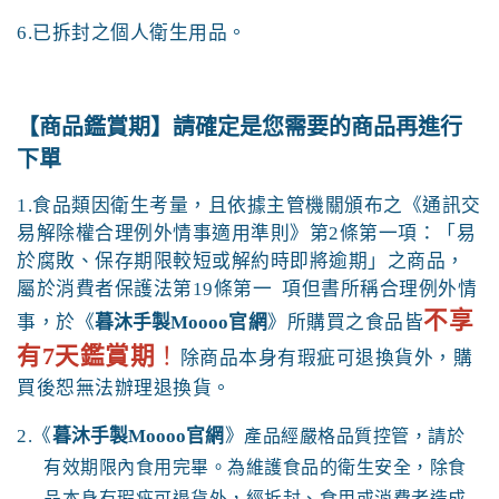
6.
已拆封之個人衛生用品。
【商品鑑賞期】
請確定是您需要的商品再進行
下單
1.
食品類因衛生考量，且依據主管機關頒布之《通訊交
易解除權合理例外情事適用準則》第2條第一項：「易
於腐敗、保存期限較短或解約時即將逾期」之商品，
屬於消費者保護法第19條第一 項但書所稱合理例外情
不享
事，於《
暮沐手製Moooo
官網
》所購買之食品皆
有7天鑑賞期
！
除商品本身有瑕疵可退換貨外，購
買後恕無法辦理退換貨。
2.《
暮沐手製Moooo
官網
》
產品經嚴格品質控管，請於
有效期限內食用完畢。為維護食品的衛生安全，除食
品本身有瑕疵可退貨外，經拆封、食用或消費者造成